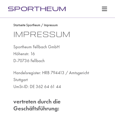
Zum
Inhalt
Toggl
springen
Navig
Fachbereiche
Startseite Sportheum
/
Impressum
Impressum
Leistungen
Sportheum Fellbach GmbH
Ärzteteam
Höhenstr. 16
D-70736 Fellbach
Prävention
Handelsregister: HRB 794413 / Amtsgericht
Sportklinik
Stuttgart
UmSt-ID: DE 362 64 61 44
Patienteninformationen
Kooperationspartner
vertreten durch die
Geschäftsführung:
News