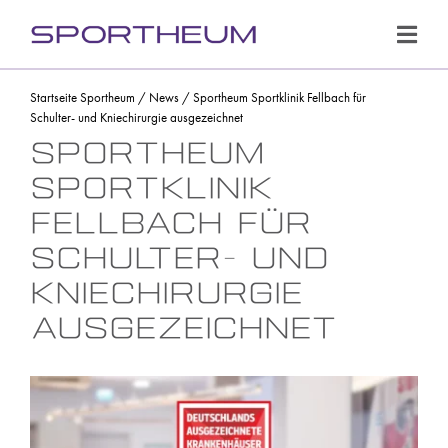
Zum
Inhalt
Toggl
springen
Navig
Fachbereiche
Startseite Sportheum
/
News
/
Sportheum Sportklinik Fellbach für
Schulter- und Kniechirurgie ausgezeichnet
Leistungen
Sportheum
Sportklinik
Ärzteteam
Fellbach für
Prävention
Schulter- und
Sportklinik
Kniechirurgie
ausgezeichnet
Patienteninformationen
Kooperationspartner
News