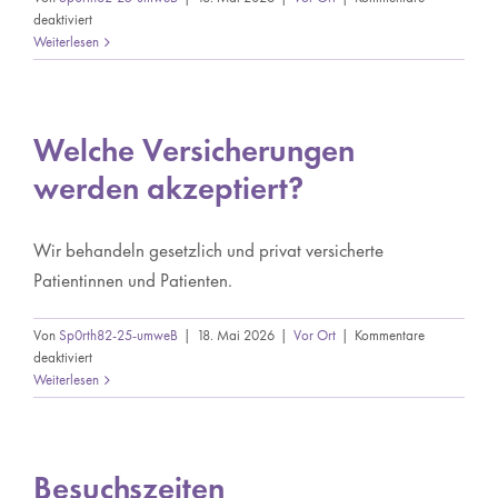
für
deaktiviert
Wie
Weiterlesen
vereinbare
ich
einen
Termin?
Welche Versicherungen
werden akzeptiert?
Wir behandeln gesetzlich und privat versicherte
Patientinnen und Patienten.
Von
Sp0rth82-25-umweB
|
18. Mai 2026
|
Vor Ort
|
Kommentare
für
deaktiviert
Welche
Weiterlesen
Versicherungen
werden
akzeptiert?
Besuchszeiten