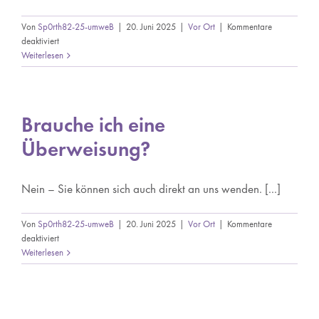
Von
Sp0rth82-25-umweB
|
20. Juni 2025
|
Vor Ort
|
Kommentare
für
deaktiviert
Wie
Weiterlesen
lange
dauert
ein
Termin?
Brauche ich eine
Überweisung?
Nein – Sie können sich auch direkt an uns wenden. [...]
Von
Sp0rth82-25-umweB
|
20. Juni 2025
|
Vor Ort
|
Kommentare
für
deaktiviert
Brauche
Weiterlesen
ich
eine
Überweisung?