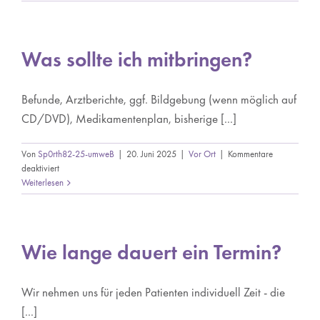
trägt
die
Kosten?
Was sollte ich mitbringen?
Befunde, Arztberichte, ggf. Bildgebung (wenn möglich auf
CD/DVD), Medikamentenplan, bisherige [...]
Von
Sp0rth82-25-umweB
|
20. Juni 2025
|
Vor Ort
|
Kommentare
für
deaktiviert
Was
Weiterlesen
sollte
ich
mitbringen?
Wie lange dauert ein Termin?
Wir nehmen uns für jeden Patienten individuell Zeit - die
[...]