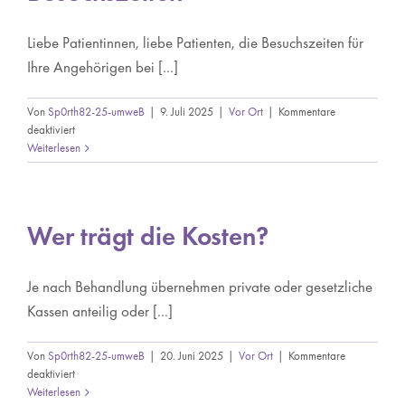
Liebe Patientinnen, liebe Patienten, die Besuchszeiten für
Ihre Angehörigen bei [...]
Von
Sp0rth82-25-umweB
|
9. Juli 2025
|
Vor Ort
|
Kommentare
für
deaktiviert
Besuchszeiten
Weiterlesen
Wer trägt die Kosten?
Je nach Behandlung übernehmen private oder gesetzliche
Kassen anteilig oder [...]
Von
Sp0rth82-25-umweB
|
20. Juni 2025
|
Vor Ort
|
Kommentare
für
deaktiviert
Wer
Weiterlesen