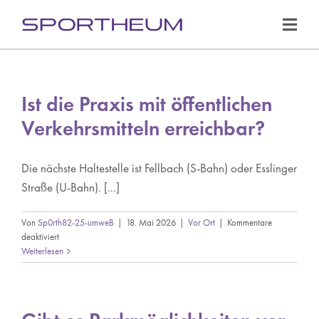
Zum
Inhalt
Toggl
springen
Navig
Fachbereiche
Ist die Praxis mit öffentlichen
Leistungen
Verkehrsmitteln erreichbar?
Ärzteteam
Die nächste Haltestelle ist Fellbach (S-Bahn) oder Esslinger
Prävention
Straße (U-Bahn). [...]
Sportklinik
Von
Sp0rth82-25-umweB
|
18. Mai 2026
|
Vor Ort
|
Kommentare
für
deaktiviert
Patienteninformationen
Ist
Weiterlesen
die
Kooperationspartner
Praxis
mit
öffentlichen
News