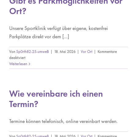
Gibt es Parkmöglichkeiten vor
Verkehrsmitteln
erreichbar?
Ort?
Karriere
Online-Terminanfrage
Unsere Sportklinik verfügt über eigene, kostenfrei
Parkplätze direkt vor dem [...]
Kontakt
Von
Sp0rth82-25-umweB
|
18. Mai 2026
|
Vor Ort
|
Kommentare
für
deaktiviert
Gibt
Weiterlesen
es
Parkmöglichkeiten
vor
Ort?
Wie vereinbare ich einen
Termin?
Termine können telefonisch, online vereinbart werden.
Von
Sp0rth82-25-umweB
|
18. Mai 2026
|
Vor Ort
|
Kommentare